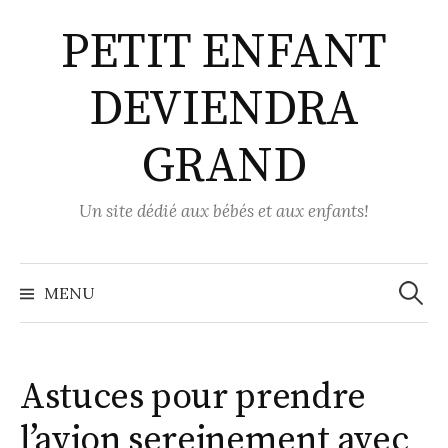
Aller
PETIT ENFANT
au
contenu
DEVIENDRA
GRAND
Un site dédié aux bébés et aux enfants!
Recher
MENU
Astuces pour prendre
l’avion sereinement avec