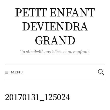
Aller
PETIT ENFANT
au
contenu
DEVIENDRA
GRAND
Un site dédié aux bébés et aux enfants!
Recher
MENU
20170131_125024