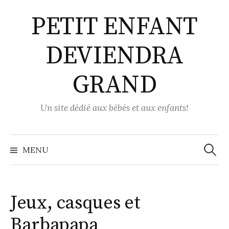
Aller
PETIT ENFANT
au
contenu
DEVIENDRA
GRAND
Un site dédié aux bébés et aux enfants!
Recher
MENU
Jeux, casques et
Barbapapa