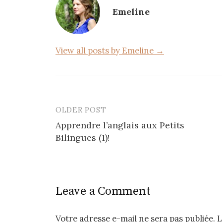
o
Emeline
o
k
View all posts by Emeline →
OLDER POST
Post
Apprendre l’anglais aux Petits
navigation
Bilingues (1)!
Leave a Comment
Votre adresse e-mail ne sera pas publiée.
L