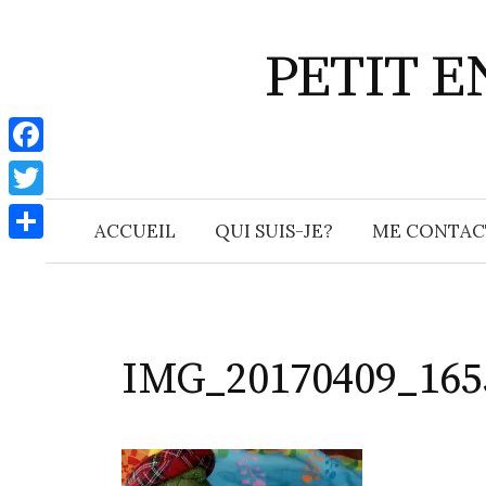
Aller
au
PETIT 
contenu
F
a
T
ACCUEIL
QUI SUIS-JE?
ME CONTAC
c
w
P
e
i
a
b
t
r
o
t
t
IMG_20170409_165
o
e
a
k
r
g
e