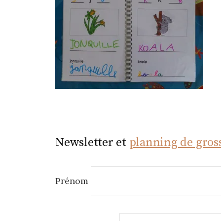
r
Newsletter et
planning de gros
Prénom