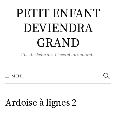
Aller
PETIT ENFANT
au
contenu
DEVIENDRA
GRAND
Un site dédié aux bébés et aux enfants!
Recher
MENU
Ardoise à lignes 2