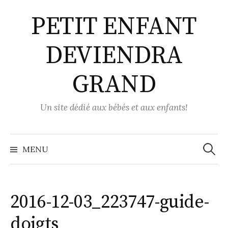
Aller
PETIT ENFANT
au
contenu
DEVIENDRA
GRAND
Un site dédié aux bébés et aux enfants!
Recher
MENU
2016-12-03_223747-guide-
doigts