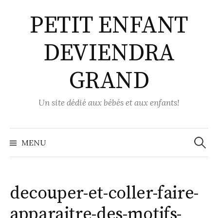
Aller
PETIT ENFANT
au
contenu
DEVIENDRA
GRAND
Un site dédié aux bébés et aux enfants!
Recher
MENU
decouper-et-coller-faire-
apparaitre-des-motifs-