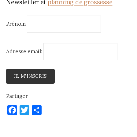
Newsletter et
planning de grossesse
Prénom
Adresse email:
Partager
F
T
P
a
w
ar
c
it
ta