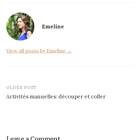
e
te
g
b
r
er
o
Emeline
o
k
View all posts by Emeline →
OLDER POST
Post
Activités manuelles: découper et coller
navigation
Leave a Comment