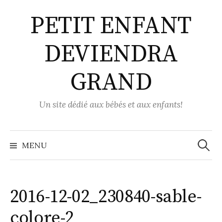
Aller
PETIT ENFANT
au
contenu
DEVIENDRA
GRAND
Un site dédié aux bébés et aux enfants!
Recher
MENU
2016-12-02_230840-sable-
colore-2