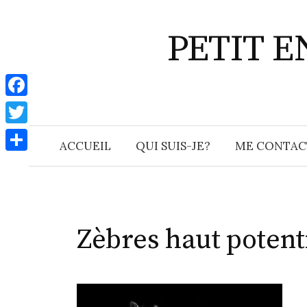
Aller
au
PETIT 
contenu
F
a
T
ACCUEIL
QUI SUIS-JE?
ME CONTAC
c
w
P
e
i
a
b
t
r
o
t
t
Zèbres haut potent
o
e
a
k
r
g
e