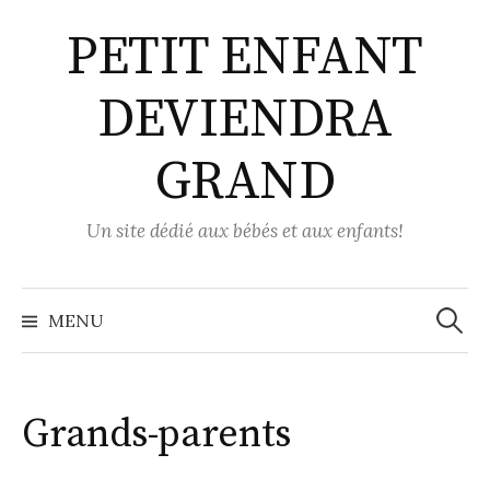
Aller
PETIT ENFANT
au
contenu
DEVIENDRA
GRAND
Un site dédié aux bébés et aux enfants!
Recher
MENU
Grands-parents