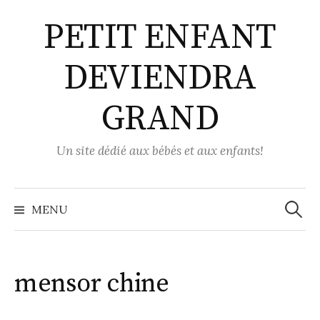
Aller
PETIT ENFANT
au
contenu
DEVIENDRA
GRAND
Un site dédié aux bébés et aux enfants!
Recher
MENU
mensor chine