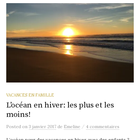
VACANCES EN FAMILLE
L’océan en hiver: les plus et les
moins!
/
Posted
on
3 janvier 2017
de
Emeline
4 commentaires
L’océan pour des vacances en hiver avec des enfants ?