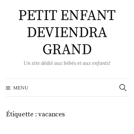
Aller
PETIT ENFANT
au
contenu
DEVIENDRA
GRAND
Un site dédié aux bébés et aux enfants!
Recher
MENU
Étiquette :
vacances