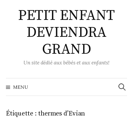
Aller
PETIT ENFANT
au
contenu
DEVIENDRA
GRAND
Un site dédié aux bébés et aux enfants!
Recher
MENU
Étiquette :
thermes d’Evian