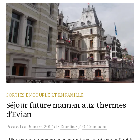
SORTIES EN COUPLE ET EN FAMILLE
Séjour future maman aux thermes
d’Evian
/
Posted
on
5 mars 2017
de
Emeline
0 Comment
Plus que quelques mois ou semaines avant que la famille