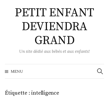
Aller
PETIT ENFANT
au
contenu
DEVIENDRA
GRAND
Un site dédié aux bébés et aux enfants!
Recher
MENU
Étiquette :
intelligence