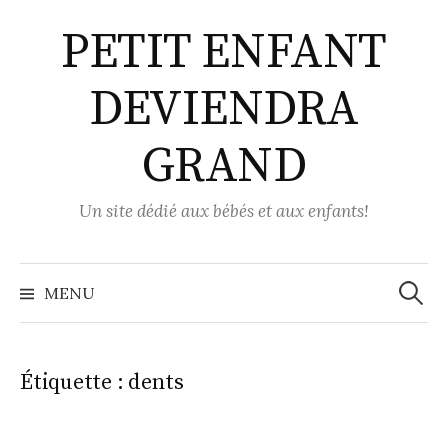
Aller
PETIT ENFANT
au
contenu
DEVIENDRA
GRAND
Un site dédié aux bébés et aux enfants!
Recher
MENU
Étiquette :
dents