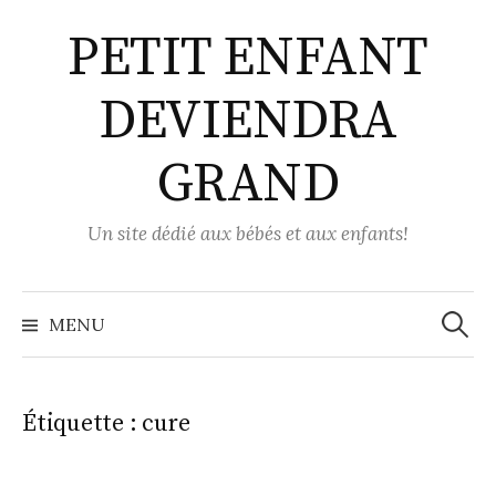
Aller
PETIT ENFANT
au
contenu
DEVIENDRA
GRAND
Un site dédié aux bébés et aux enfants!
Recher
MENU
Étiquette :
cure