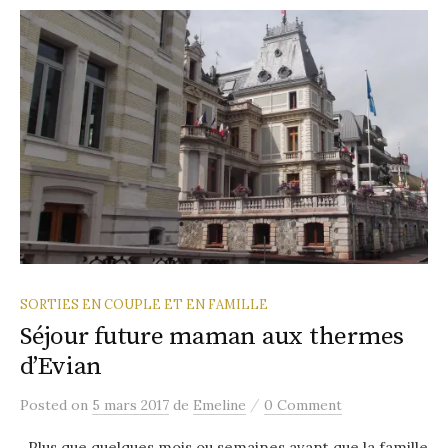
SORTIES EN COUPLE ET EN FAMILLE
Séjour future maman aux thermes
d’Evian
/
Posted
on
5 mars 2017
de
Emeline
0 Comment
Plus que quelques mois ou semaines avant que la famille