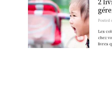
2 li
r
gére
Posted
Les col
chez vo
livres q