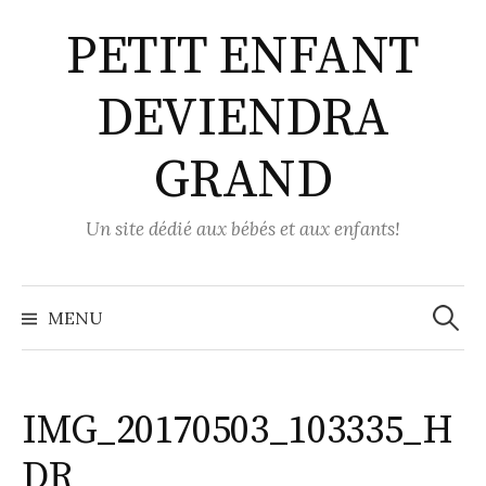
Aller
PETIT ENFANT
au
contenu
DEVIENDRA
GRAND
Un site dédié aux bébés et aux enfants!
Recher
MENU
IMG_20170503_103335_H
DR