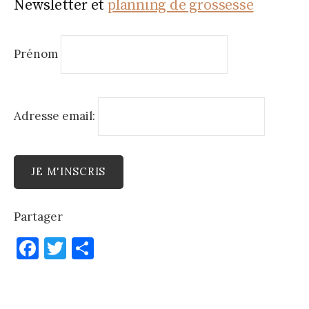
Newsletter et
planning de grossesse
Prénom
Adresse email:
Partager
F
T
P
a
w
ar
c
it
ta