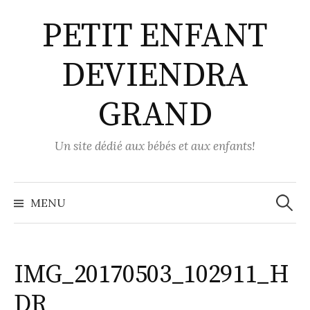
Aller
PETIT ENFANT
au
contenu
DEVIENDRA
GRAND
Un site dédié aux bébés et aux enfants!
Recher
MENU
IMG_20170503_102911_H
DR