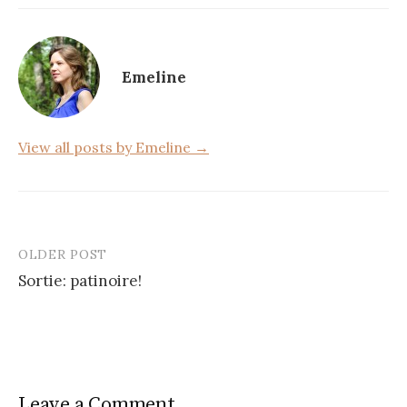
e
te
g
b
r
er
o
Emeline
o
k
View all posts by Emeline →
OLDER POST
Post
Sortie: patinoire!
navigation
Leave a Comment