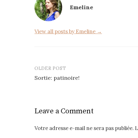
o
Emeline
o
k
View all posts by Emeline →
OLDER POST
Post
Sortie: patinoire!
navigation
Leave a Comment
Votre adresse e-mail ne sera pas publiée.
L