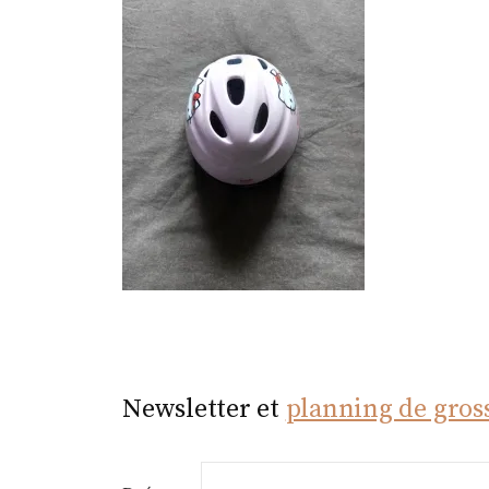
r
Newsletter et
planning de gros