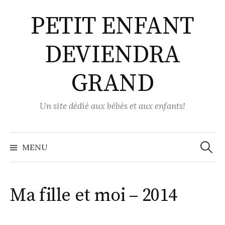
Aller
PETIT ENFANT
au
contenu
DEVIENDRA
GRAND
Un site dédié aux bébés et aux enfants!
Recher
MENU
Ma fille et moi – 2014