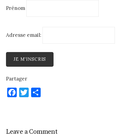
Prénom
Adresse email:
Partager
F
T
P
a
w
ar
c
it
ta
e
te
g
b
r
er
Leave a Comment