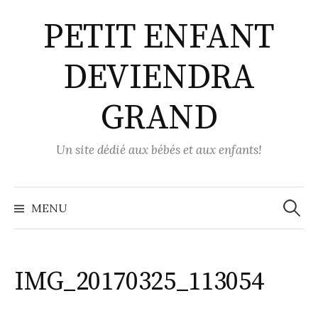
Aller
PETIT ENFANT
au
contenu
DEVIENDRA
GRAND
Un site dédié aux bébés et aux enfants!
Recher
MENU
IMG_20170325_113054