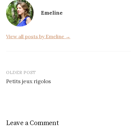
o
Emeline
o
k
View all posts by Emeline →
OLDER POST
Post
Petits jeux rigolos
navigation
Leave a Comment