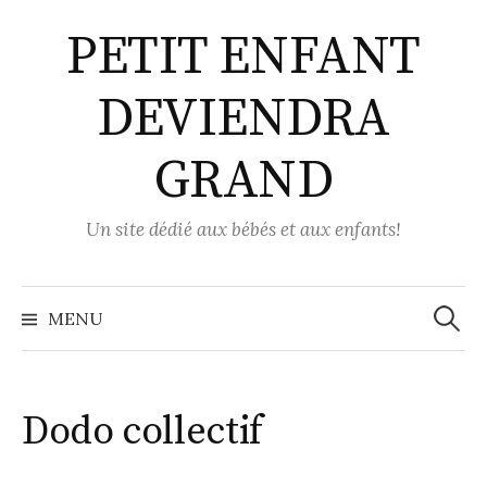
Aller
PETIT ENFANT
au
contenu
DEVIENDRA
GRAND
Un site dédié aux bébés et aux enfants!
Recher
MENU
Dodo collectif