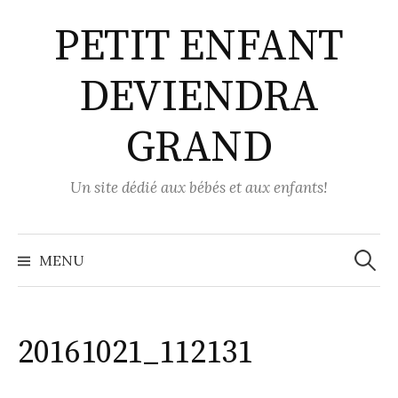
Aller
PETIT ENFANT
au
contenu
DEVIENDRA
GRAND
Un site dédié aux bébés et aux enfants!
Recher
MENU
20161021_112131