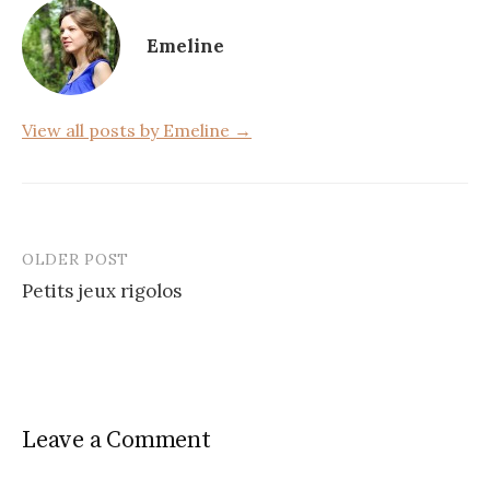
o
Emeline
o
k
View all posts by Emeline →
OLDER POST
Post
Petits jeux rigolos
navigation
Leave a Comment