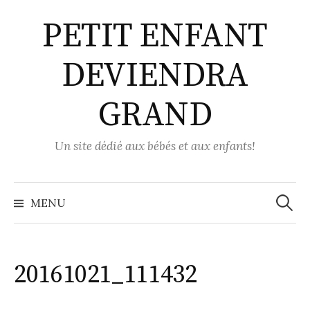
Aller
PETIT ENFANT
au
contenu
DEVIENDRA
GRAND
Un site dédié aux bébés et aux enfants!
Recher
MENU
20161021_111432