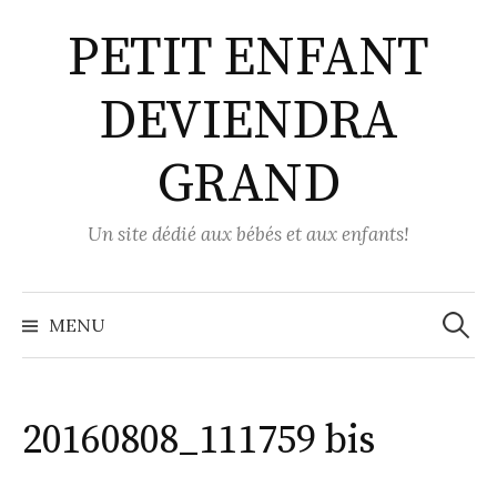
Aller
PETIT ENFANT
au
contenu
DEVIENDRA
GRAND
Un site dédié aux bébés et aux enfants!
Recher
MENU
20160808_111759 bis