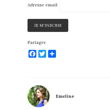
Adresse email:
Partager
F
T
P
a
w
ar
c
it
ta
e
te
g
b
r
er
o
Emeline
o
k