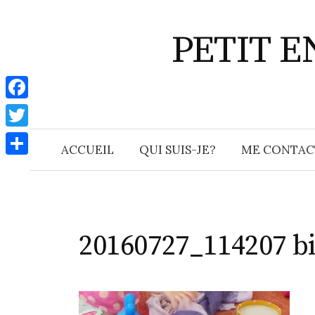
Aller
au
PETIT 
contenu
F
a
T
ACCUEIL
QUI SUIS-JE?
ME CONTAC
c
w
P
e
i
a
b
t
r
o
t
t
20160727_114207 bi
o
e
a
k
r
g
e