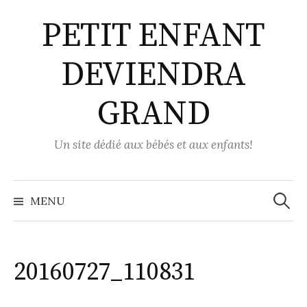
Aller
PETIT ENFANT
au
contenu
DEVIENDRA
GRAND
Un site dédié aux bébés et aux enfants!
Recher
MENU
20160727_110831