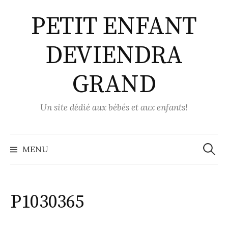
Aller
PETIT ENFANT
au
contenu
DEVIENDRA
GRAND
Un site dédié aux bébés et aux enfants!
Recher
MENU
P1030365