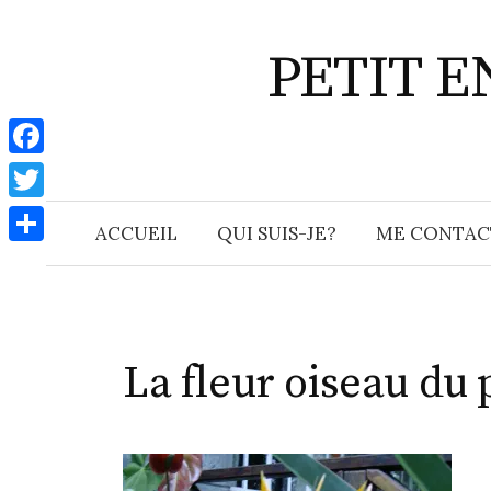
Aller
au
PETIT 
contenu
F
a
T
ACCUEIL
QUI SUIS-JE?
ME CONTAC
c
w
P
e
i
a
b
t
r
o
t
t
La fleur oiseau du 
o
e
a
k
r
g
e