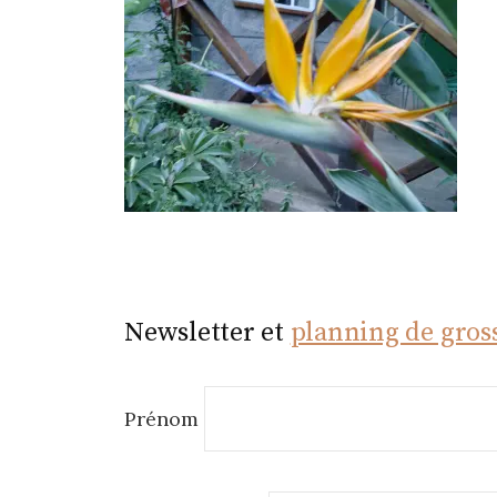
r
Newsletter et
planning de gros
Prénom