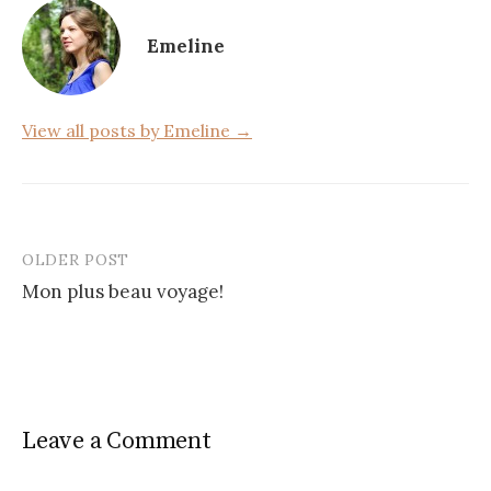
o
Emeline
o
k
View all posts by Emeline →
OLDER POST
Post
Mon plus beau voyage!
navigation
Leave a Comment