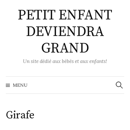
Aller
PETIT ENFANT
au
contenu
DEVIENDRA
GRAND
Un site dédié aux bébés et aux enfants!
Recher
MENU
Girafe