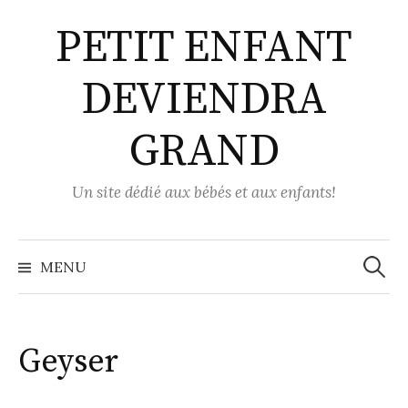
Aller
PETIT ENFANT
au
contenu
DEVIENDRA
GRAND
Un site dédié aux bébés et aux enfants!
Recher
MENU
Geyser