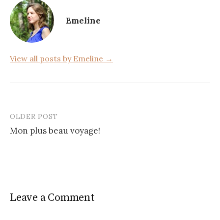
o
Emeline
o
k
View all posts by Emeline →
OLDER POST
Post
Mon plus beau voyage!
navigation
Leave a Comment