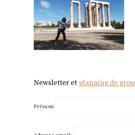
r
Newsletter et
planning de gros
Prénom
Adresse email: