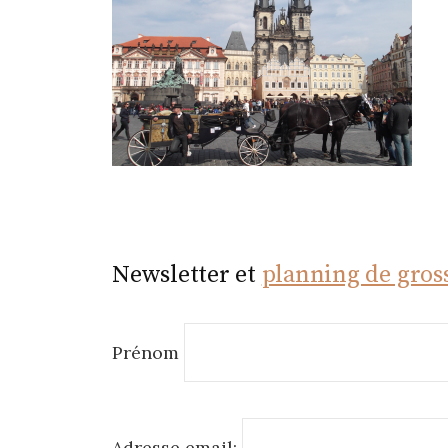
r
Newsletter et
planning de gros
Prénom
Adresse email: