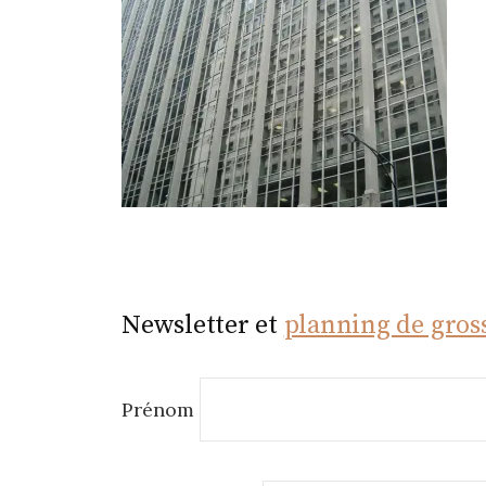
r
Newsletter et
planning de gros
Prénom