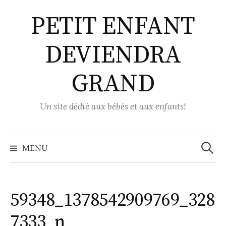
Aller
PETIT ENFANT
au
contenu
DEVIENDRA
GRAND
Un site dédié aux bébés et aux enfants!
Recher
MENU
59348_1378542909769_328
7333_n