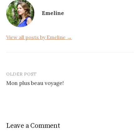
o
Emeline
o
k
View all posts by Emeline →
OLDER POST
Post
Mon plus beau voyage!
navigation
Leave a Comment