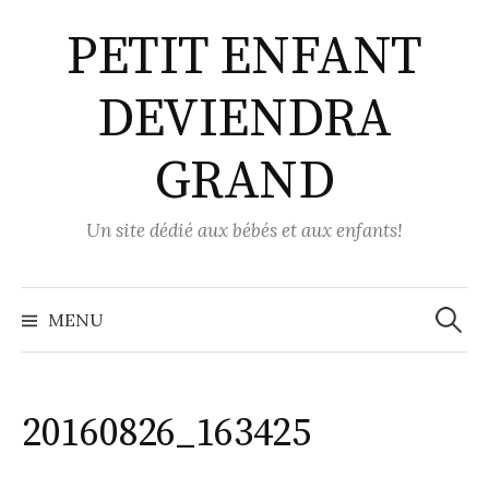
Aller
PETIT ENFANT
au
contenu
DEVIENDRA
GRAND
Un site dédié aux bébés et aux enfants!
Recher
MENU
20160826_163425