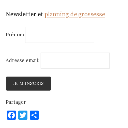
Newsletter et
planning de grossesse
Prénom
Adresse email:
Partager
F
T
P
a
w
ar