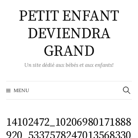
Aller
PETIT ENFANT
au
contenu
DEVIENDRA
GRAND
Un site dédié aux bébés et aux enfants!
Recher
MENU
14102472_10206980171888
920_5337578247013568330