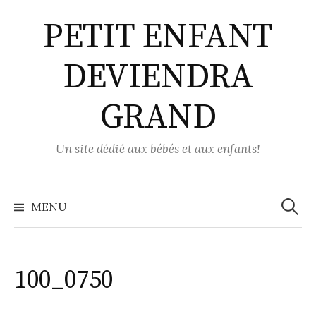
Aller
PETIT ENFANT
au
contenu
DEVIENDRA
GRAND
Un site dédié aux bébés et aux enfants!
Recher
MENU
100_0750