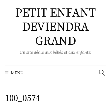
Aller
PETIT ENFANT
au
contenu
DEVIENDRA
GRAND
Un site dédié aux bébés et aux enfants!
Recher
MENU
100_0574