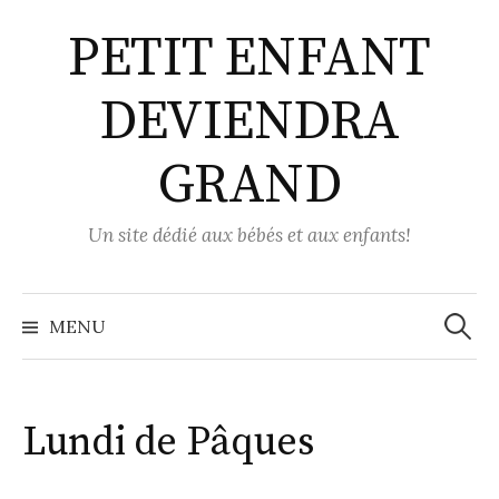
Aller
PETIT ENFANT
au
contenu
DEVIENDRA
GRAND
Un site dédié aux bébés et aux enfants!
Recher
MENU
Lundi de Pâques