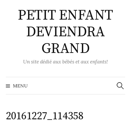
Aller
PETIT ENFANT
au
contenu
DEVIENDRA
GRAND
Un site dédié aux bébés et aux enfants!
Recher
MENU
20161227_114358