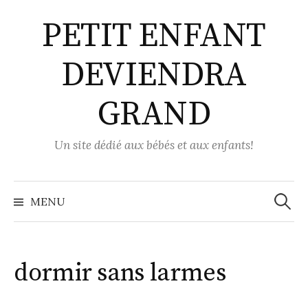
Aller
PETIT ENFANT
au
contenu
DEVIENDRA
GRAND
Un site dédié aux bébés et aux enfants!
Recher
MENU
dormir sans larmes