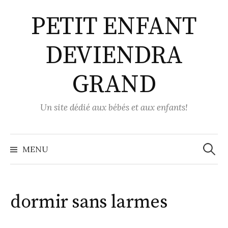
Aller
PETIT ENFANT
au
contenu
DEVIENDRA
GRAND
Un site dédié aux bébés et aux enfants!
Recher
MENU
dormir sans larmes