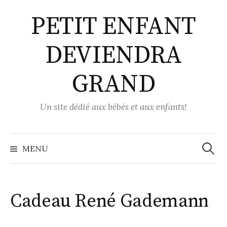
Aller
PETIT ENFANT
au
contenu
DEVIENDRA
GRAND
Un site dédié aux bébés et aux enfants!
Recher
MENU
Cadeau René Gademann