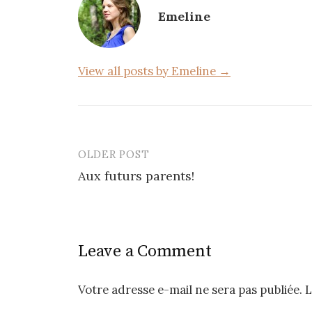
o
Emeline
o
k
View all posts by Emeline →
OLDER POST
Post
Aux futurs parents!
navigation
Leave a Comment
Votre adresse e-mail ne sera pas publiée.
L