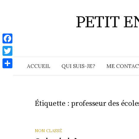
Aller
au
PETIT 
contenu
F
a
T
ACCUEIL
QUI SUIS-JE?
ME CONTAC
c
w
P
e
i
a
b
t
r
o
t
Étiquette :
professeur des école
t
o
e
a
k
r
g
NON CLASSÉ
e