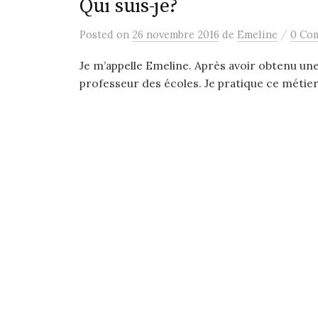
Qui suis-je?
r
/
Posted
on
26 novembre 2016
de
Emeline
0 Co
Je m’appelle Emeline. Après avoir obtenu une
professeur des écoles. Je pratique ce métier 