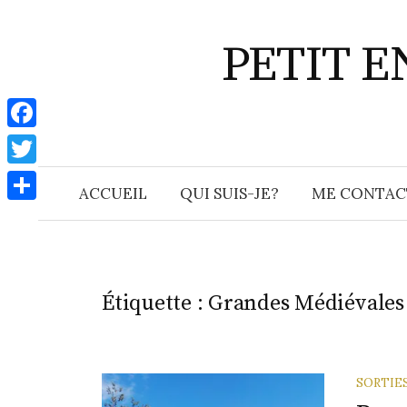
Aller
au
PETIT 
contenu
F
a
T
ACCUEIL
QUI SUIS-JE?
ME CONTAC
c
w
P
e
i
a
b
t
r
o
t
Étiquette :
Grandes Médiévales
t
o
e
a
k
r
g
SORTIE
e