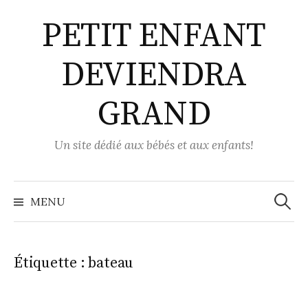
Aller
PETIT ENFANT
au
contenu
DEVIENDRA
GRAND
Un site dédié aux bébés et aux enfants!
Recher
MENU
Étiquette :
bateau